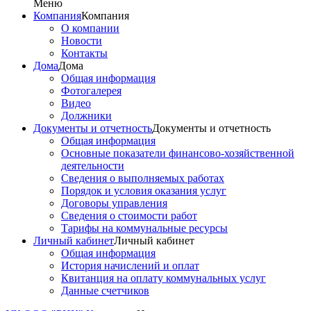
Меню
Компания
Компания
О компании
Новости
Контакты
Дома
Дома
Общая информация
Фотогалерея
Видео
Должники
Документы и отчетность
Документы и отчетность
Общая информация
Основные показатели финансово-хозяйственной
деятельности
Сведения о выполняемых работах
Порядок и условия оказания услуг
Договоры управления
Сведения о стоимости работ
Тарифы на коммунальные ресурсы
Личный кабинет
Личный кабинет
Общая информация
История начислений и оплат
Квитанция на оплату коммунальных услуг
Данные счетчиков